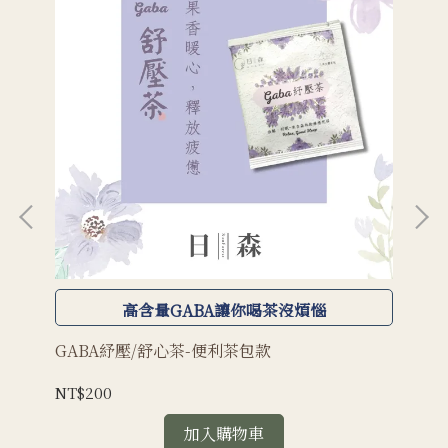
高含量GABA讓你喝茶沒煩惱
GABA紓壓/舒心茶-便利茶包款
清
NT$200
NT
加入購物車