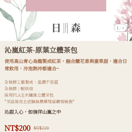
1
/
4
沁嵐紅茶-原葉立體茶包
使用高山青心烏龍製成紅茶，融合蘭花香與蜜果甜，適合日
常飲用，冷泡熱沖都適合~
全發酵工藝製成，溫潤不苦澀
全發酵 / 輕烘焙
採用PLA玉米纖維立體茶包
*茶品皆自主送驗無農藥殘留嚴格檢測*
沁甜入心，如徜徉山嵐之中
NT$200
NT$220