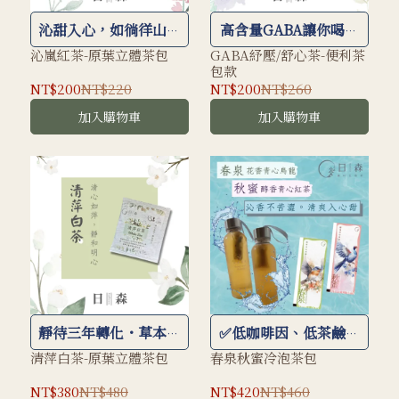
沁甜入心，如徜徉山嵐
高含量GABA讓你喝茶
之中
沒煩惱
沁嵐紅茶-原葉立體茶包
GABA紓壓/舒心茶-便利茶
包款
NT$200
NT$220
NT$200
NT$260
加入購物車
加入購物車
靜待三年轉化・草本帶
✅低咖啡因、低茶鹼｜
梅香尾韻
大人、小孩都適合 ✅０
清萍白茶-原葉立體茶包
春泉秋蜜冷泡茶包
卡、無糖無香精｜沁涼
NT$380
NT$480
NT$420
NT$460